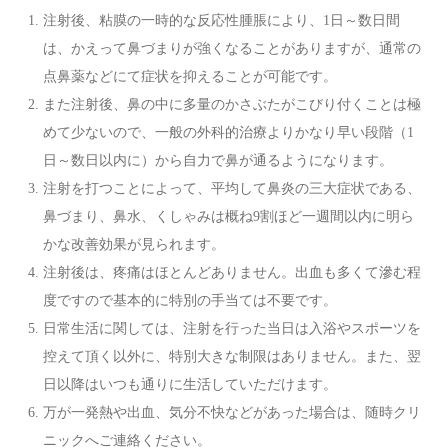
注射後、粘膜の一時的な反応性腫脹により、1日～数日間
は、かえって鼻づまりが強くなることがありますが、通常の
点鼻薬などにて症状を抑えることが可能です。
また注射後、鼻の中に多量のかさぶたがこびり付くことは極
めて少ないので、一般の外科的治療よりかなり早い段階（1
日～数日以内に）から自力で鼻が通るようになります。
注射を打つことによって、平均して鼻炎の三大症状である、
鼻づまり、鼻水、くしゃみは概ね9割ほど一週間以内に明ら
かな改善効果が見られます。
注射後は、疼痛はほとんどありません。出血も多くて滲む程
度ですので基本的に特別の手当ては不要です。
日常生活に関しては、注射を行った当日は入浴やスポーツを
控えて頂く以外に、特別大きな制限はありません。また、翌
日以降はいつも通りに生活していただけます。
万が一発熱や出血、気分不快などがあった場合は、随時クリ
ニックへご連絡ください。