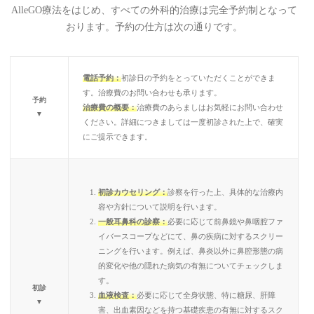
AlleGO療法をはじめ、すべての外科的治療は完全予約制となって
おります。予約の仕方は次の通りです。
電話予約：
初診日の予約をとっていただくことができま
す。治療費のお問い合わせも承ります。
予約
治療費の概要：
治療費のあらましはお気軽にお問い合わせ
▼
ください。詳細につきましては一度初診された上で、確実
にご提示できます。
初診カウセリング：
診察を行った上、具体的な治療内
容や方針について説明を行います。
一般耳鼻科の診察：
必要に応じて前鼻鏡や鼻咽腔ファ
イバースコープなどにて、鼻の疾病に対するスクリー
ニングを行います。例えば、鼻炎以外に鼻腔形態の病
的変化や他の隠れた病気の有無についてチェックしま
す。
初診
血液検査：
必要に応じて全身状態、特に糖尿、肝障
▼
害、出血素因などを持つ基礎疾患の有無に対するスク