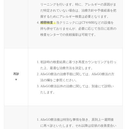
リーニングを行います。特に、アレルギーの原因がま
だ特定されていない場合は、治療方針や予後経過を把
握するためにアレルギー検査は必要となります。
精密検査：
当クリニックにはCTやMRIなどの設備を
持ち併せておりませんが、必要に応じて当日に近所の
検査センターでの依頼撮影は可能です。
初診時の検査結果に基づき再度カウンセリングを行っ
た上、最適な治療方法を決定します。
AlleGO療法の治療手順に関しては、AlleGO療法の方
再診
▼
法の欄をご参照ください。
AlleGO療法以外の治療に関しては、別途にて説明い
たします。
AlleGO療法後は特別な事情を除き、原則上一週間後
に再々診といたします。それ以降は症状の改善度合い