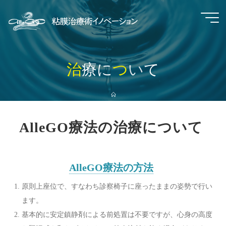
コ
ン
粘
テ
ン
膜
ツ
治
療
に
つ
い
て
へ
治
ス
ホ
ー
キ
ム
療
ッ
AlleGO療法の治療について
プ
術
AlleGO療法の方法
イ
原則上座位で、すなわち診察椅子に座ったままの姿勢で行い
ノ
ます。
基本的に安定鎮静剤による前処置は不要ですが、心身の高度