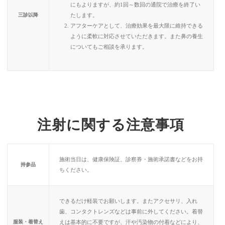
にもよりますが、約1回～数回の通院で治療を終了い
たします。
三診以降
アフターケアとして、治療効果を最大限に維持できる
ように柔軟に対応させていただきます。また鼻の養生
についてもご相談を承ります。
注射に関する注意事項
施術当日は、健康保険証、診察券・施術承諾書などをお持
持参品
ちください。
できるだけ軽装でお願いします。またアクセサリ、入れ
歯、コンタクトレンズなどは事前に外してください。着替
服装・着替え
えは基本的に不要ですが、汗や汚染物の付着などにより、