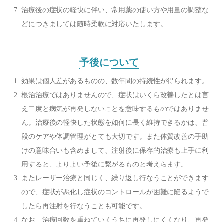
治療後の症状の軽快に伴い、常用薬の使い方や用量の調整な
どにつきましては随時柔軟に対応いたします。
予後について
効果は個人差があるものの、数年間の持続性が得られます。
根治治療ではありませんので、症状はいくら改善したとは言
え二度と病気が再発しないことを意味するものではありませ
ん。治療後の軽快した状態を如何に長く維持できるかは、普
段のケアや体調管理がとても大切です。また体質改善の手助
けの意味合いも含めまして、注射後に保存的治療も上手に利
用すると、よりよい予後に繋がるものと考えらます。
またレーザー治療と同じく、繰り返し行なうことができます
ので、症状が悪化し症状のコントロールが困難に陥るようで
したら再注射を行なうことも可能です。
なお、治療回数を重ねていくうちに再発しにくくなり、再発