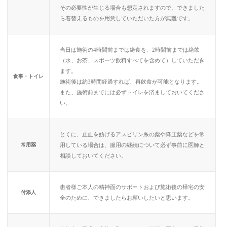
その必要性が生じる場合も想定されますので、できました
ら着替えるものを用意していただいた方が無難です。
当日は施術の4時間前までは絶食を、2時間前までは絶飲
（水、お茶、スポーツ飲料すべてを含めて）していただき
ます。
食事・トイレ
施術後は約3時間経過すれば、再飲食が可能となります。
また、施術前までには必ずトイレを済ましておいてくださ
い。
とくに、止血を妨げるアスピリン系の薬や降圧薬などを常
常用薬
用している場合は、服用の継続について必ず事前に医師と
相談しておいてください。
患者様ご本人の精神面のサポートおよび施術後の帰宅の安
付添人
全のために、できましたらお願いしたいと思います。