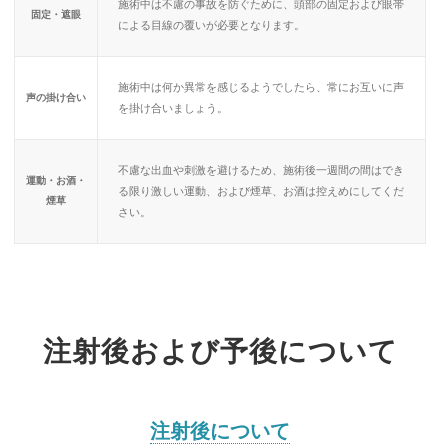
施術中は不慮の事故を防ぐために、頭部の固定および眼帯
固定・遮眼
による目線の覆いが必要となります。
施術中は何か異常を感じるようでしたら、常にお互いに声
声の掛け合い
を掛け合いましょう。
不慮な出血や刺激を避けるため、施術後一週間の間はでき
運動・お酒・
る限り激しい運動、および煙草、お酒は控えめにしてくだ
煙草
さい。
注射後および予後について
注射後について