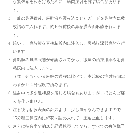
な緊張感を和らげるために、筋肉注射を施す場合がありま
ベ
す。
一般の鼻処置後、麻酔液を浸み込ませたガーゼを鼻腔内に数
ー
枚詰めて入れます。約10分前後の鼻粘膜表面麻酔を行いま
す。
シ
続いて、麻酔液を直接粘膜内に注入し、鼻粘膜深部麻酔を行
います。
ョ
鼻粘膜の無痛状態が確認されてから、微量の治療用薬液を鼻
粘膜内に注入します。
ン
（数十分もかかる麻酔の過程に比べて、本治療の注射時間は
わずか1～2分程度で済みます。）
注射中は多少違和感を感じる場合もありますが、ほとんど痛
みを伴いません。
注射後は粘膜表面の針穴より、少し血が滲んできますので、
15分程度鼻腔内に綿花を詰め入れて、圧迫止血します。
さらに待合室で約30分経過観察してから、すべての身体様子